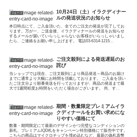
10月24日（土）イラクディナー
ニュース
ルの発送状況のお知らせ
本日時点にて、ご入金頂いた、全てのご注文の発送が完了してお
ります。万が一、ご送金後、イラクディナールの発送をお知らせ
するメールが届いていらっしゃらないお客様がいらっしゃいまし
たら、ご連絡をお願い申し上げます。 電話03-6314-1215...
ご注文殺到による発送遅延のお
ニュース
詫び
当ショップでは現在、ご注文殺到により商品発送～商品のお届け
までに通常より大幅にお時間を頂戴しております。 ご入金を頂い
たご注文分より順番発送を行っておりますが、商品の発送まで最
大で1週間程度お時間をいただく場合がございます。 尚、す...
期間・数量限定プレミアムイラ
ニュース
クディナールをお買い求めにな
りやすい価格にて
数量・期間限定にて最新のデザインかつ完璧なコンディションの
新札、プレミアムIQD札をキャンペーン特別価格にて販売中です。
こちらの商品はマイクロチップを埋め込むなど、最新の偽札造幣