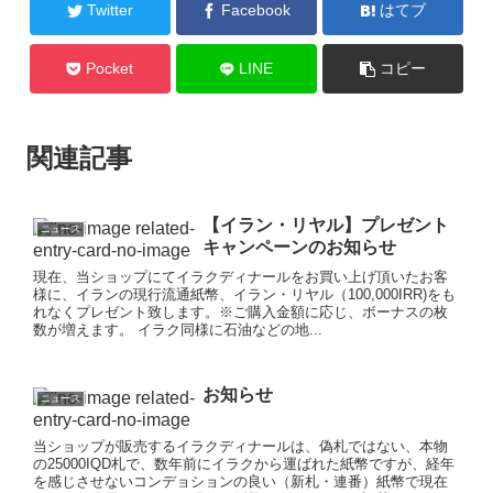
Twitter
Facebook
はてブ
Pocket
LINE
コピー
関連記事
【イラン・リヤル】プレゼント
ニュース
キャンペーンのお知らせ
現在、当ショップにてイラクディナールをお買い上げ頂いたお客
様に、イランの現行流通紙幣、イラン・リヤル（100,000IRR)をも
れなくプレゼント致します。※ご購入金額に応じ、ボーナスの枚
数が増えます。 イラク同様に石油などの地...
お知らせ
ニュース
当ショップが販売するイラクディナールは、偽札ではない、本物
の25000IQD札で、数年前にイラクから運ばれた紙幣ですが、経年
を感じさせないコンデョションの良い（新札・連番）紙幣で現在