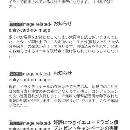
イラクで使用されている現行の紙幣になります。（旧札ではご
ざ...
お知らせ
ニュース
多くのお客様をお待たせしてしまい大変申し訳ございませんでし
た。只今、5/30日までにご入金頂いたご注文分(依頼人不明の振込
分を除き）の発送が完了しております。お振込みをされて、発送
をお知らせするメールを現時点で受け取られていらっしゃらない
お...
お知らせ
ニュース
現在、イラクディナールの在庫は全て完売の為、新規でのご注文
はお取り寄せ注文のみの受付となりますが明日、コンデョション
の良い連番新札が入荷します。※無料で紙幣記番号が印字された
両替証明書が付帯します。※数に限りがございます、入金の確認
が取れた...
好評につきイエロードラゴン債
ニュース
プレゼントキャンペーンの再開